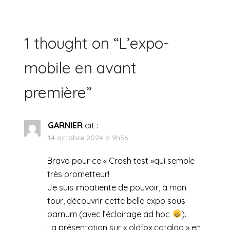
1 thought on “
L’expo-
mobile en avant
première
”
GARNIER
dit :
14 octobre 2024 à 9h56
Bravo pour ce « Crash test »qui semble
très prometteur!
Je suis impatiente de pouvoir, à mon
tour, découvrir cette belle expo sous
barnum (avec l’éclairage ad hoc
).
La présentation sur « oldfox.catalog » en