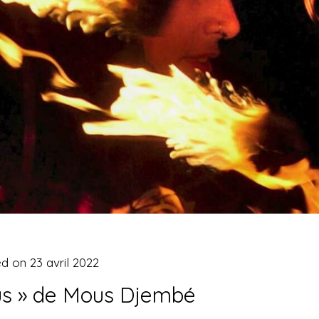
ed on
23 avril 2022
us » de Mous Djembé