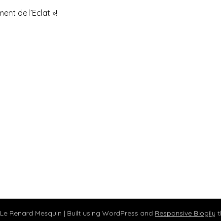
nt de l’Eclat »!
 Le Renard Mesquin
| Built using WordPress and
Responsive Blogily
t