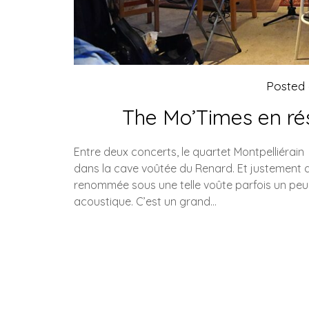
Posted
The Mo’Times en ré
Entre deux concerts, le quartet Montpelliérai
dans la cave voûtée du Renard. Et justement
renommée sous une telle voûte parfois un peu
acoustique. C’est un grand…