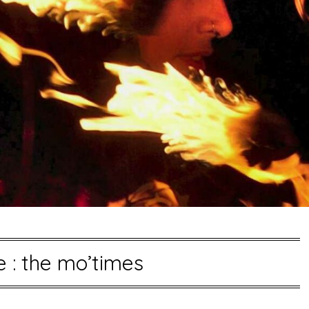
e :
the mo’times