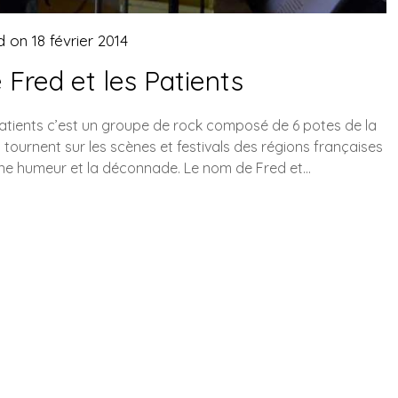
d on
18 février 2014
Fred et les Patients
 patients c’est un groupe de rock composé de 6 potes de la
s tournent sur les scènes et festivals des régions françaises
nne humeur et la déconnade. Le nom de Fred et…