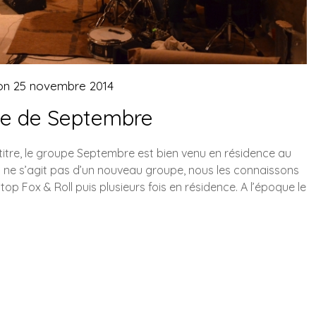
on
25 novembre 2014
ce de Septembre
itre, le groupe Septembre est bien venu en résidence au
 ne s’agit pas d’un nouveau groupe, nous les connaissons
Stop Fox & Roll puis plusieurs fois en résidence. A l’époque le