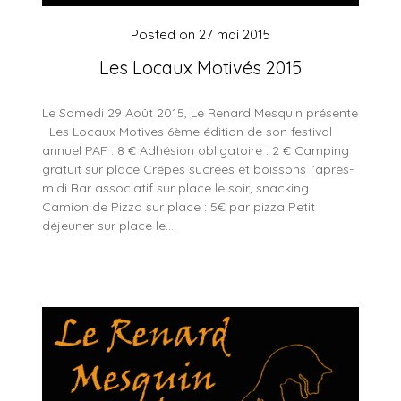
Posted on
27 mai 2015
Les Locaux Motivés 2015
Le Samedi 29 Août 2015, Le Renard Mesquin présente
Les Locaux Motives 6ème édition de son festival
annuel PAF : 8 € Adhésion obligatoire : 2 € Camping
gratuit sur place Crêpes sucrées et boissons l’après-
midi Bar associatif sur place le soir, snacking
Camion de Pizza sur place : 5€ par pizza Petit
déjeuner sur place le…