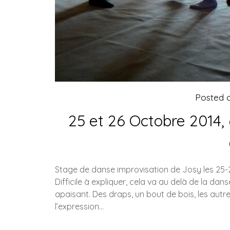
Posted 
25 et 26 Octobre 2014
Stage de danse improvisation de Josy les 25-
Difficile à expliquer, cela va au delà de la danse
apaisant. Des draps, un bout de bois, les aut
l’expression…